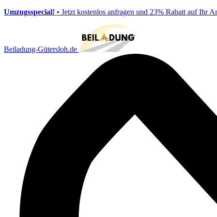
Umzugsspecial!
• Jetzt kostenlos anfragen und 23% Rabatt auf Ihr A
Beiladung-Gütersloh.de