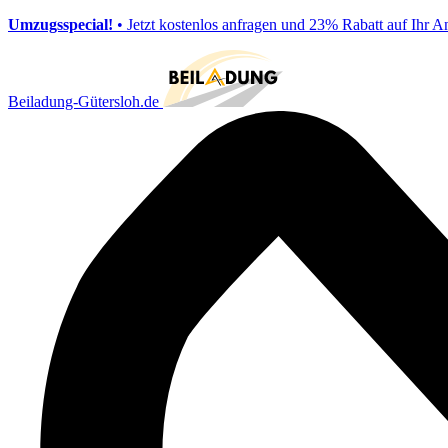
Umzugsspecial!
• Jetzt kostenlos anfragen und 23% Rabatt auf Ihr A
Beiladung-Gütersloh.de