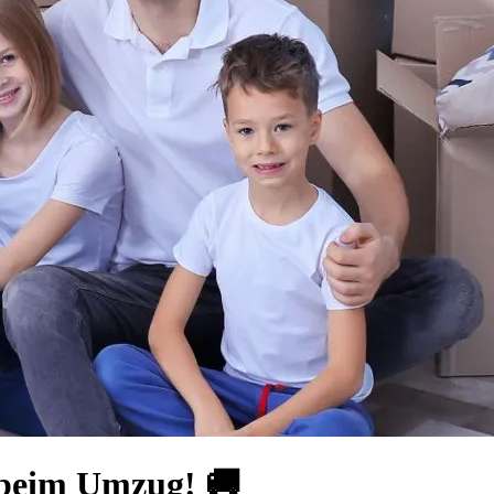
 beim Umzug! 🚚